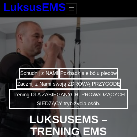
LuksusEMS
Schudnij z NAMI
Pozbądź się bólu pleców
Zacznij z Nami swoją ZDROWĄ PRZYGODĘ
Trening DLA ZABIEGANYCH, PROWADZĄCYCH
SIEDZĄCY tryb życia osób.
LUKSUSEMS –
TRENING EMS