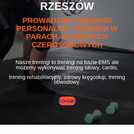
RZESZÓW
PROWADZIMY TRENINGI
PERSONALNE, TRENINGI W
PARACH, W GRUPACH
CZEROSOBOWYCH
Nasze treningi to treningi na bazie EMS ale
możemy wykonywać trening siłowy, cardio,
trening rehabilitacyjny, zdrowy kręgosłup, trening
obwodowy.
Kontakt