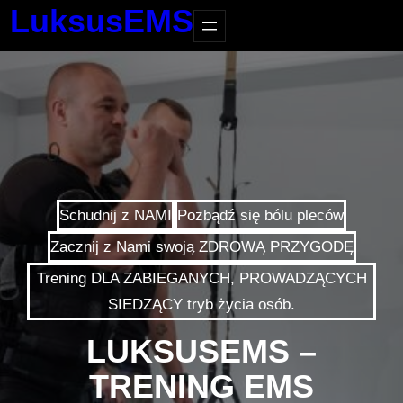
LuksusEMS
Schudnij z NAMI
Pozbądź się bólu pleców
Zacznij z Nami swoją ZDROWĄ PRZYGODĘ
Trening DLA ZABIEGANYCH, PROWADZĄCYCH
SIEDZĄCY tryb życia osób.
LUKSUSEMS –
TRENING EMS