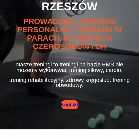
RZESZÓW
PROWADZIMY TRENINGI
PERSONALNE, TRENINGI W
PARACH, W GRUPACH
CZEROSOBOWYCH
Nasze treningi to treningi na bazie EMS ale
możemy wykonywać trening siłowy, cardio,
trening rehabilitacyjny, zdrowy kręgosłup, trening
obwodowy.
Kontakt