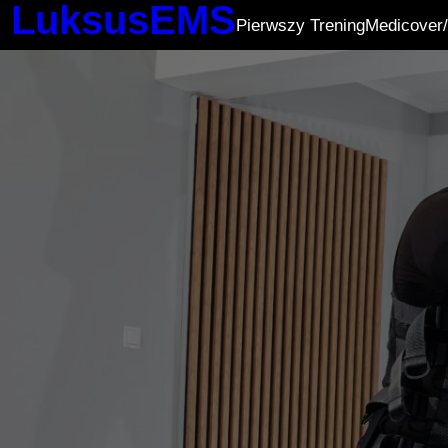
LuksusEMS
Pierwszy Trening
Medicover/