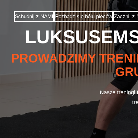
Schudnij z NAMI
Pozbądź się bólu pleców
Zacznij 
LUKSUSEMS
PROWADZIMY TRENI
GR
Nasze treningi 
tr