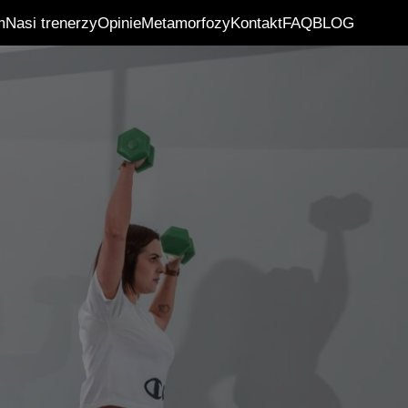
m
Nasi trenerzy
Opinie
Metamorfozy
Kontakt
FAQ
BLOG