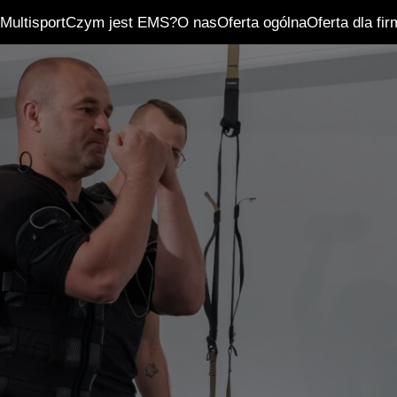
Multisport
Czym jest EMS?
O nas
Oferta ogólna
Oferta dla fir