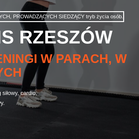
NYCH, PROWADZĄCYCH SIEDZĄCY tryb życia osób.
MS RZESZÓW
NINGI W PARACH, W
YCH
siłowy, cardio,
y.