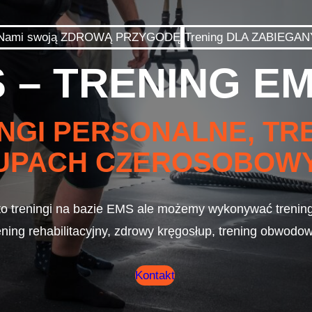
z Nami swoją ZDROWĄ PRZYGODĘ
Trening DLA ZABIEGA
 – TRENING E
NGI PERSONALNE, TRE
UPACH CZEROSOBOW
to treningi na bazie EMS ale możemy wykonywać trening 
ening rehabilitacyjny, zdrowy kręgosłup, trening obwodow
Kontakt