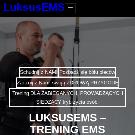
LuksusEMS
Schudnij z NAMI
Pozbądź się bólu pleców
Zacznij z Nami swoją ZDROWĄ PRZYGODĘ
Trening DLA ZABIEGANYCH, PROWADZĄCYCH
SIEDZĄCY tryb życia osób.
LUKSUSEMS –
TRENING EMS