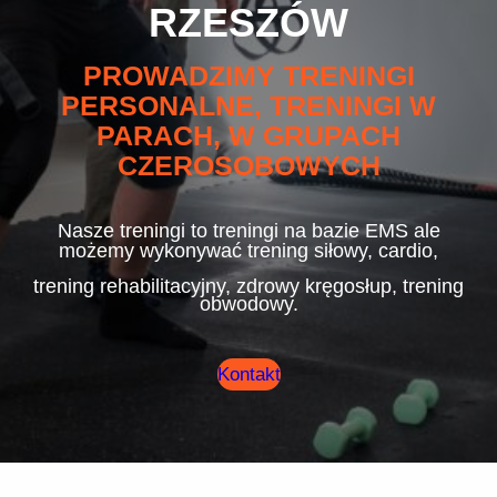
RZESZÓW
PROWADZIMY TRENINGI
PERSONALNE, TRENINGI W
PARACH, W GRUPACH
CZEROSOBOWYCH
Nasze treningi to treningi na bazie EMS ale
możemy wykonywać trening siłowy, cardio,
trening rehabilitacyjny, zdrowy kręgosłup, trening
obwodowy.
Kontakt