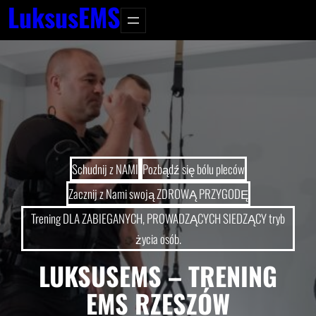
LuksusEMS
Schudnij z NAMI
Pozbądź się bólu pleców
Zacznij z Nami swoją ZDROWĄ PRZYGODĘ
Trening DLA ZABIEGANYCH, PROWADZĄCYCH SIEDZĄCY tryb
życia osób.
LUKSUSEMS – TRENING
EMS RZESZÓW