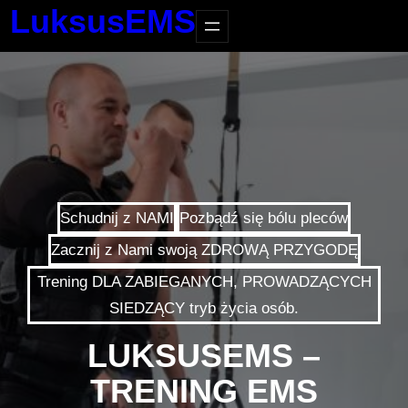
LuksusEMS
Schudnij z NAMI
Pozbądź się bólu pleców
Zacznij z Nami swoją ZDROWĄ PRZYGODĘ
Trening DLA ZABIEGANYCH, PROWADZĄCYCH
SIEDZĄCY tryb życia osób.
LUKSUSEMS –
TRENING EMS