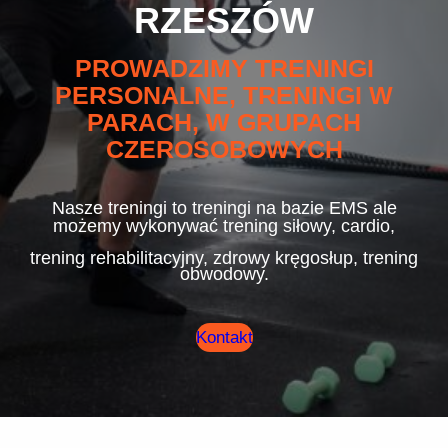
RZESZÓW
PROWADZIMY TRENINGI
PERSONALNE, TRENINGI W
PARACH, W GRUPACH
CZEROSOBOWYCH
Nasze treningi to treningi na bazie EMS ale
możemy wykonywać trening siłowy, cardio,
trening rehabilitacyjny, zdrowy kręgosłup, trening
obwodowy.
Kontakt