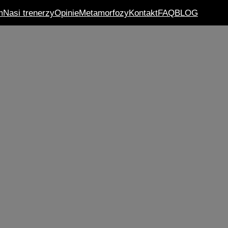
m
Nasi trenerzy
Opinie
Metamorfozy
Kontakt
FAQ
BLOG