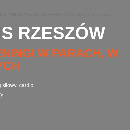
YCH, PROWADZĄCYCH SIEDZĄCY tryb życia osób.
MS RZESZÓW
NINGI W PARACH, W
YCH
siłowy, cardio,
y.