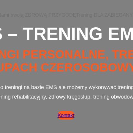
z Nami swoją ZDROWĄ PRZYGODĘ
Trening DLA ZABIEGAN
 – TRENING E
NGI PERSONALNE, TRE
UPACH CZEROSOBOW
to treningi na bazie EMS ale możemy wykonywać trening 
ening rehabilitacyjny, zdrowy kręgosłup, trening obwodow
Kontakt