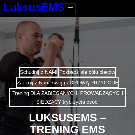
LuksusEMS
Schudnij z NAMI
Pozbądź się bólu pleców
Zacznij z Nami swoją ZDROWĄ PRZYGODĘ
Trening DLA ZABIEGANYCH, PROWADZĄCYCH
SIEDZĄCY tryb życia osób.
LUKSUSEMS –
TRENING EMS