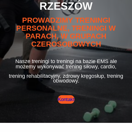
RZESZÓW
PROWADZIMY TRENINGI
PERSONALNE, TRENINGI W
PARACH, W GRUPACH
CZEROSOBOWYCH
Nasze treningi to treningi na bazie EMS ale
możemy wykonywać trening siłowy, cardio,
trening rehabilitacyjny, zdrowy kręgosłup, trening
obwodowy.
Kontakt