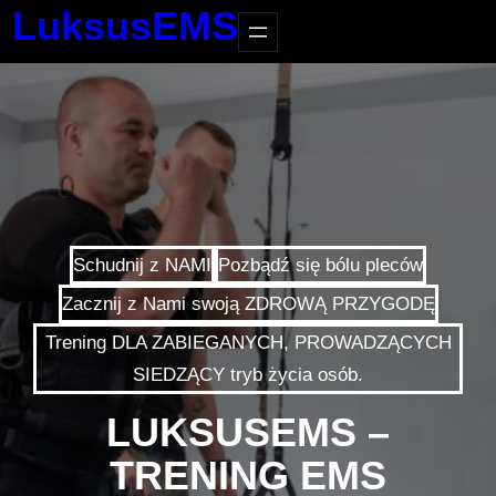
LuksusEMS
Schudnij z NAMI
Pozbądź się bólu pleców
Zacznij z Nami swoją ZDROWĄ PRZYGODĘ
Trening DLA ZABIEGANYCH, PROWADZĄCYCH
SIEDZĄCY tryb życia osób.
LUKSUSEMS –
TRENING EMS