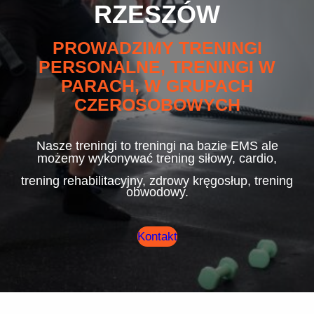
RZESZÓW
PROWADZIMY TRENINGI
PERSONALNE, TRENINGI W
PARACH, W GRUPACH
CZEROSOBOWYCH
Nasze treningi to treningi na bazie EMS ale
możemy wykonywać trening siłowy, cardio,
trening rehabilitacyjny, zdrowy kręgosłup, trening
obwodowy.
Kontakt