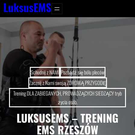
LuksusEMS
Schudnij z NAMI
Pozbądź się bólu pleców
Zacznij z Nami swoją ZDROWĄ PRZYGODĘ
Trening DLA ZABIEGANYCH, PROWADZĄCYCH SIEDZĄCY tryb
życia osób.
LUKSUSEMS – TRENING
EMS RZESZÓW