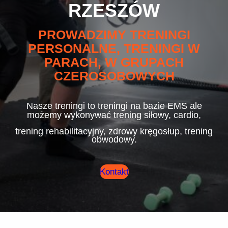
RZESZÓW
PROWADZIMY TRENINGI
PERSONALNE, TRENINGI W
PARACH, W GRUPACH
CZEROSOBOWYCH
Nasze treningi to treningi na bazie EMS ale
możemy wykonywać trening siłowy, cardio,
trening rehabilitacyjny, zdrowy kręgosłup, trening
obwodowy.
Kontakt