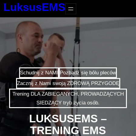
LuksusEMS
Schudnij z NAMI
Pozbądź się bólu pleców
Zacznij z Nami swoją ZDROWĄ PRZYGODĘ
Trening DLA ZABIEGANYCH, PROWADZĄCYCH
SIEDZĄCY tryb życia osób.
LUKSUSEMS –
TRENING EMS