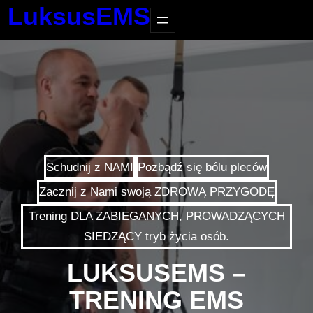
LuksusEMS
Schudnij z NAMI
Pozbądź się bólu pleców
Zacznij z Nami swoją ZDROWĄ PRZYGODĘ
Trening DLA ZABIEGANYCH, PROWADZĄCYCH
SIEDZĄCY tryb życia osób.
LUKSUSEMS –
TRENING EMS