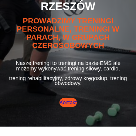
RZESZÓW
PROWADZIMY TRENINGI
PERSONALNE, TRENINGI W
PARACH, W GRUPACH
CZEROSOBOWYCH
Nasze treningi to treningi na bazie EMS ale
możemy wykonywać trening siłowy, cardio,
trening rehabilitacyjny, zdrowy kręgosłup, trening
obwodowy.
Kontakt