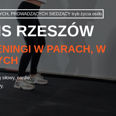
NYCH, PROWADZĄCYCH SIEDZĄCY tryb życia osób.
MS RZESZÓW
NINGI W PARACH, W
YCH
siłowy, cardio,
y.