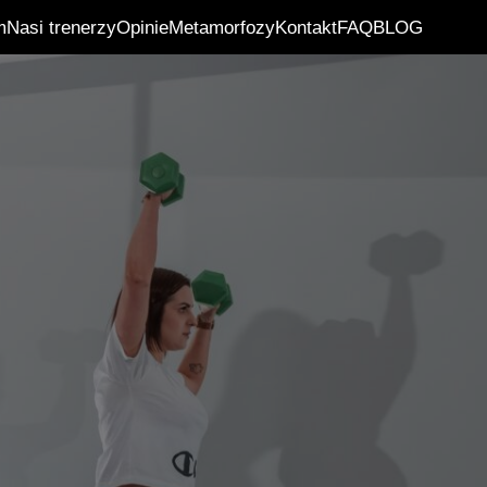
m
Nasi trenerzy
Opinie
Metamorfozy
Kontakt
FAQ
BLOG