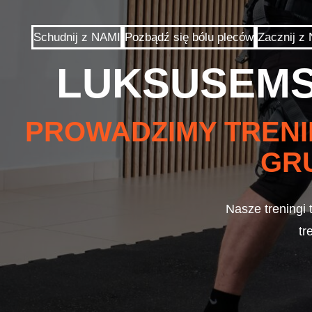
Schudnij z NAMI
Pozbądź się bólu pleców
Zacznij 
LUKSUSEMS
PROWADZIMY TRENI
GR
Nasze treningi 
tr