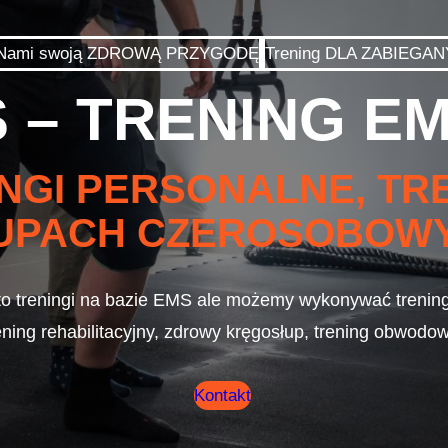
z Nami swoją ZDROWĄ PRZYGODĘ
Trening DLA ZABIEGA
 – TRENING E
NGI PERSONALNE, TRE
UPACH CZEROSOBOW
to treningi na bazie EMS ale możemy wykonywać trening 
ening rehabilitacyjny, zdrowy kręgosłup, trening obwodow
Kontakt