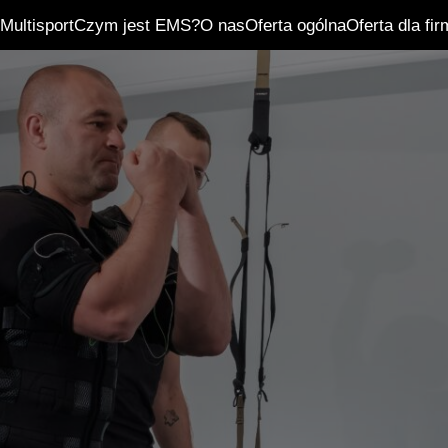
Multisport
Czym jest EMS?
O nas
Oferta ogólna
Oferta dla fir