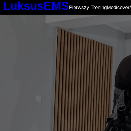
LuksusEMS
Pierwszy Trening
Medicover/