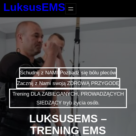
LuksusEMS
Schudnij z NAMI
Pozbądź się bólu pleców
Zacznij z Nami swoją ZDROWĄ PRZYGODĘ
Trening DLA ZABIEGANYCH, PROWADZĄCYCH
SIEDZĄCY tryb życia osób.
LUKSUSEMS –
TRENING EMS