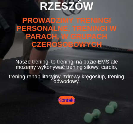
RZESZÓW
PROWADZIMY TRENINGI
PERSONALNE, TRENINGI W
PARACH, W GRUPACH
CZEROSOBOWYCH
Nasze treningi to treningi na bazie EMS ale
możemy wykonywać trening siłowy, cardio,
trening rehabilitacyjny, zdrowy kręgosłup, trening
obwodowy.
Kontakt