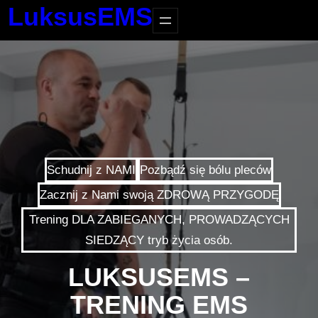
LuksusEMS
Schudnij z NAMI
Pozbądź się bólu pleców
Zacznij z Nami swoją ZDROWĄ PRZYGODĘ
Trening DLA ZABIEGANYCH, PROWADZĄCYCH
SIEDZĄCY tryb życia osób.
LUKSUSEMS –
TRENING EMS