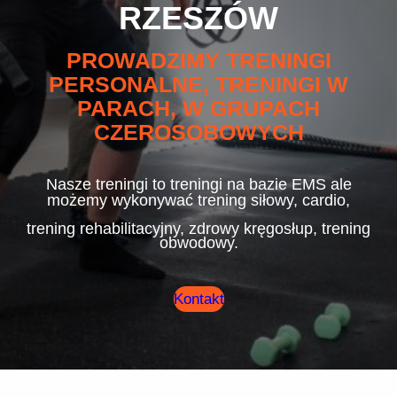
RZESZÓW
PROWADZIMY TRENINGI
PERSONALNE, TRENINGI W
PARACH, W GRUPACH
CZEROSOBOWYCH
Nasze treningi to treningi na bazie EMS ale
możemy wykonywać trening siłowy, cardio,
trening rehabilitacyjny, zdrowy kręgosłup, trening
obwodowy.
Kontakt